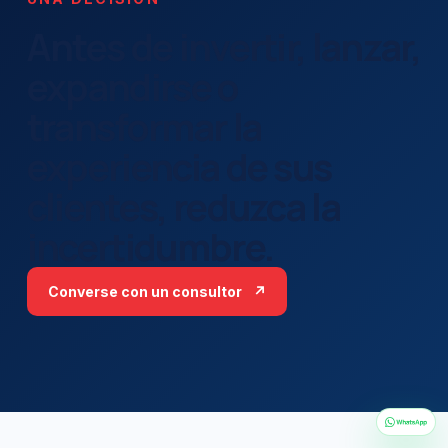
Antes de invertir, lanzar,
expandirse o
transformar la
experiencia de sus
clientes, reduzca la
incertidumbre.
Converse con un consultor
↗